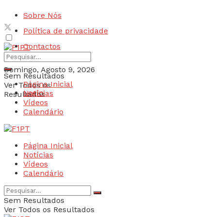
Sobre Nós
Política de privacidade
Contactos
Domingo, Agosto 9, 2026
Sem Resultados
Página Inicial
Ver Todos os
Login
Notícias
Resultados
Vídeos
Calendário
Página Inicial
Notícias
Vídeos
Calendário
Sem Resultados
Ver Todos os Resultados