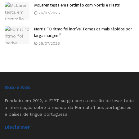
McLaren testa em Portimão com Norris e Piastri
26/07/2026
Norris: “O ritmo foi incrível. Fomos os mais rápidos por
larga margem”
26/07/2026
Sobre Nós
Fundado em 2012, o F1PT surgiu com a missão de levar toda
a informação sobre o mundo da Formula 1 aos portugueses
e países de língua portuguesa.
Disclaimer