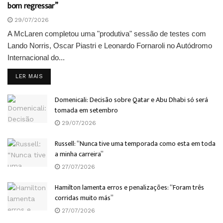
bom regressar”
29/07/2026
A McLaren completou uma "produtiva" sessão de testes com
Lando Norris, Oscar Piastri e Leonardo Fornaroli no Autódromo
Internacional do...
DETAILS
LER MAIS
Domenicali: Decisão sobre Qatar e Abu Dhabi só será
tomada em setembro
29/07/2026
Russell: “Nunca tive uma temporada como esta em toda
a minha carreira”
27/07/2026
Hamilton lamenta erros e penalizações: “Foram três
corridas muito más”
27/07/2026