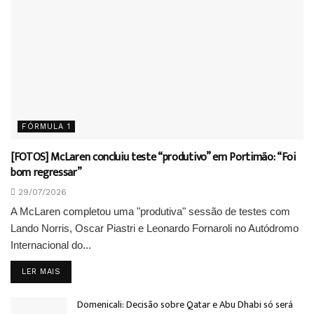
FÓRMULA 1
[FOTOS] McLaren concluiu teste “produtivo” em Portimão: “Foi
bom regressar”
29/07/2026
A McLaren completou uma "produtiva" sessão de testes com
Lando Norris, Oscar Piastri e Leonardo Fornaroli no Autódromo
Internacional do...
DETAILS
LER MAIS
Domenicali: Decisão sobre Qatar e Abu Dhabi só será