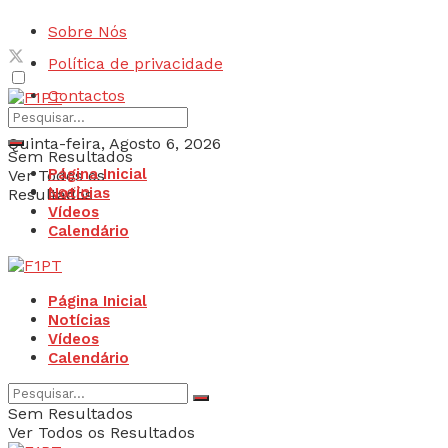
Sobre Nós
Política de privacidade
Contactos
Quinta-feira, Agosto 6, 2026
Sem Resultados
Página Inicial
Ver Todos os
Login
Notícias
Resultados
Vídeos
Calendário
Página Inicial
Notícias
Vídeos
Calendário
Sem Resultados
Ver Todos os Resultados