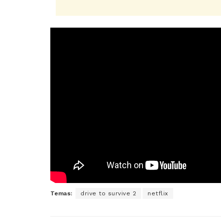
Temas:
drive to survive 2
netflix