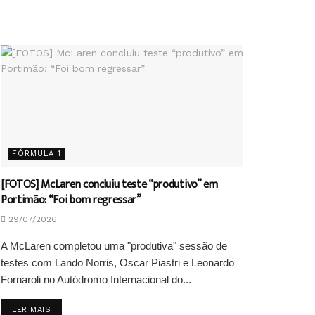
FÓRMULA 1
[FOTOS] McLaren concluiu teste “produtivo” em
Portimão: “Foi bom regressar”
29/07/2026
A McLaren completou uma "produtiva" sessão de
testes com Lando Norris, Oscar Piastri e Leonardo
Fornaroli no Autódromo Internacional do...
DETAILS
LER MAIS