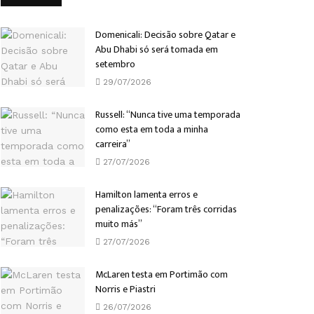
Domenicali: Decisão sobre Qatar e
Abu Dhabi só será tomada em
setembro
29/07/2026
Russell: “Nunca tive uma temporada
como esta em toda a minha
carreira”
27/07/2026
Hamilton lamenta erros e
penalizações: “Foram três corridas
muito más”
27/07/2026
McLaren testa em Portimão com
Norris e Piastri
26/07/2026