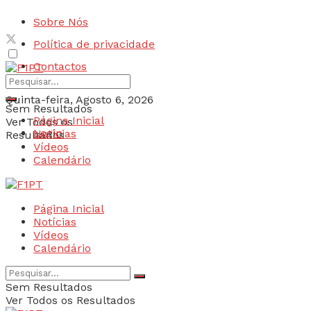
Sobre Nós
Política de privacidade
Contactos
Quinta-feira, Agosto 6, 2026
Sem Resultados
Página Inicial
Ver Todos os
Login
Notícias
Resultados
Vídeos
Calendário
Página Inicial
Notícias
Vídeos
Calendário
Sem Resultados
Ver Todos os Resultados