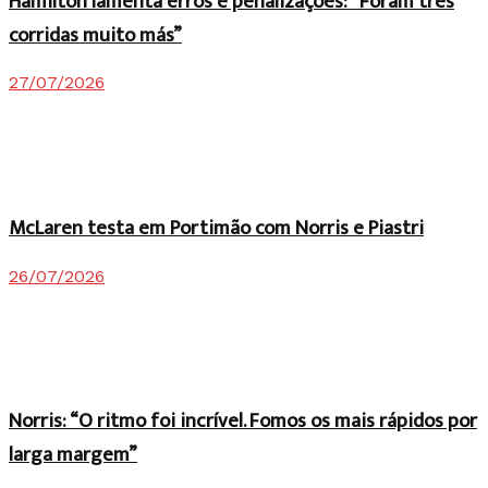
Hamilton lamenta erros e penalizações: “Foram três
corridas muito más”
27/07/2026
McLaren testa em Portimão com Norris e Piastri
26/07/2026
Norris: “O ritmo foi incrível. Fomos os mais rápidos por
larga margem”