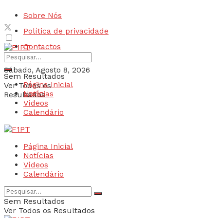
Sobre Nós
Política de privacidade
Contactos
Sábado, Agosto 8, 2026
Sem Resultados
Página Inicial
Ver Todos os
Login
Notícias
Resultados
Vídeos
Calendário
Página Inicial
Notícias
Vídeos
Calendário
Sem Resultados
Ver Todos os Resultados