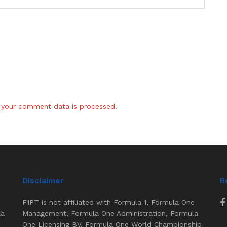
your comment data is processed.
Disclaimer
R
F1PT is not affiliated with Formula 1, Formula One
la
Management, Formula One Administration, Formula
One Licensing BV, Formula One World Championship