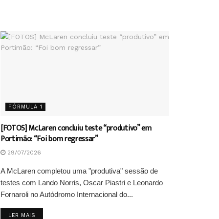
FÓRMULA 1
[FOTOS] McLaren concluiu teste “produtivo” em
Portimão: “Foi bom regressar”
29/07/2026
A McLaren completou uma "produtiva" sessão de
testes com Lando Norris, Oscar Piastri e Leonardo
Fornaroli no Autódromo Internacional do...
DETAILS
LER MAIS