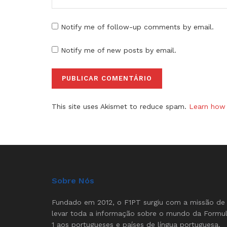
Notify me of follow-up comments by email.
Notify me of new posts by email.
This site uses Akismet to reduce spam.
Learn how 
Sobre Nós
Fundado em 2012, o F1PT surgiu com a missão de
levar toda a informação sobre o mundo da Formu
1 aos portugueses e países de língua portuguesa.