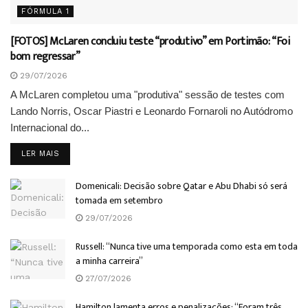
FÓRMULA 1
[FOTOS] McLaren concluiu teste “produtivo” em Portimão: “Foi
bom regressar”
29/07/2026
A McLaren completou uma "produtiva" sessão de testes com
Lando Norris, Oscar Piastri e Leonardo Fornaroli no Autódromo
Internacional do...
DETAILS
LER MAIS
Domenicali: Decisão sobre Qatar e Abu Dhabi só será
tomada em setembro
29/07/2026
Russell: “Nunca tive uma temporada como esta em toda
a minha carreira”
27/07/2026
Hamilton lamenta erros e penalizações: “Foram três