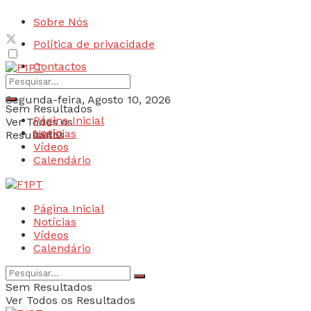
Sobre Nós
Política de privacidade
Contactos
Segunda-feira, Agosto 10, 2026
Sem Resultados
Página Inicial
Ver Todos os
Login
Notícias
Resultados
Vídeos
Calendário
Página Inicial
Notícias
Vídeos
Calendário
Sem Resultados
Ver Todos os Resultados