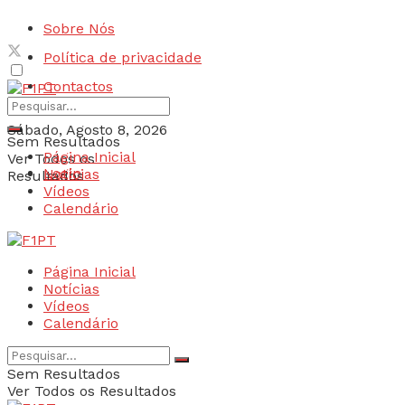
Sobre Nós
Política de privacidade
Contactos
Sábado, Agosto 8, 2026
Sem Resultados
Página Inicial
Ver Todos os
Login
Notícias
Resultados
Vídeos
Calendário
Página Inicial
Notícias
Vídeos
Calendário
Sem Resultados
Ver Todos os Resultados