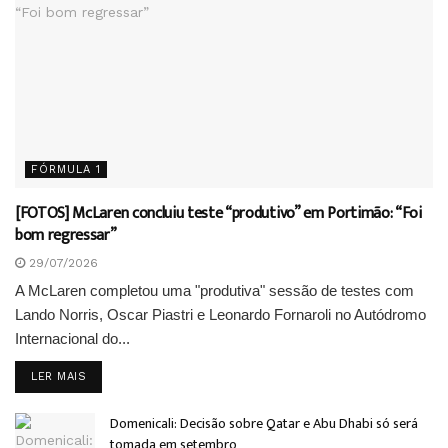
FÓRMULA 1
[FOTOS] McLaren concluiu teste “produtivo” em Portimão: “Foi
bom regressar”
29/07/2026
A McLaren completou uma "produtiva" sessão de testes com
Lando Norris, Oscar Piastri e Leonardo Fornaroli no Autódromo
Internacional do...
DETAILS
LER MAIS
Domenicali: Decisão sobre Qatar e Abu Dhabi só será
tomada em setembro