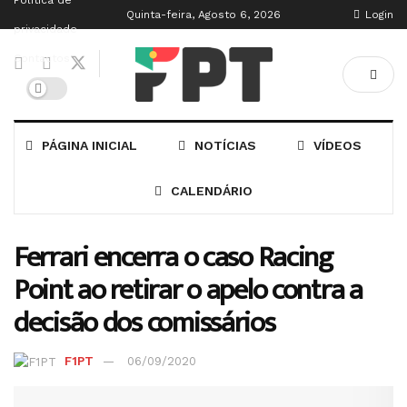
Política de
Quinta-feira, Agosto 6, 2026
Login
privacidade
Contactos
PÁGINA INICIAL
NOTÍCIAS
VÍDEOS
CALENDÁRIO
Ferrari encerra o caso Racing
Point ao retirar o apelo contra a
decisão dos comissários
F1PT
06/09/2020