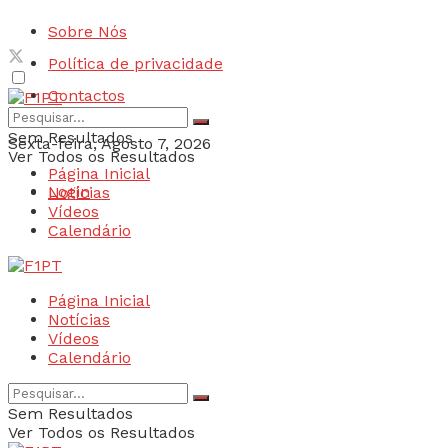
Sobre Nós
Política de privacidade
Contactos
Sem Resultados
Sexta-feira, Agosto 7, 2026
Ver Todos os Resultados
Página Inicial
Login
Notícias
Vídeos
Calendário
Página Inicial
Notícias
Vídeos
Calendário
Sem Resultados
Ver Todos os Resultados