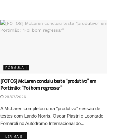
FÓRMULA 1
[FOTOS] McLaren concluiu teste “produtivo” em
Portimão: “Foi bom regressar”
29/07/2026
A McLaren completou uma "produtiva" sessão de
testes com Lando Norris, Oscar Piastri e Leonardo
Fornaroli no Autódromo Internacional do...
DETAILS
LER MAIS