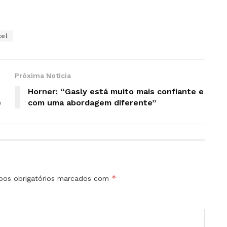
tel
Próxima Notícia
Horner: “Gasly está muito mais confiante e
e
com uma abordagem diferente”
*
os obrigatórios marcados com