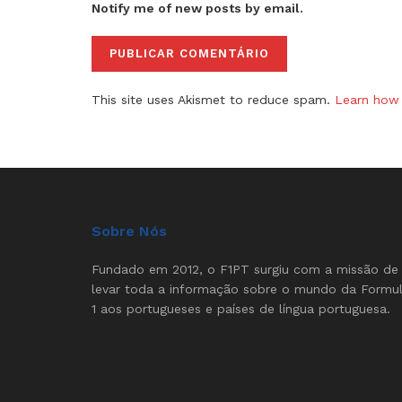
Notify me of new posts by email.
This site uses Akismet to reduce spam.
Learn how 
Sobre Nós
Fundado em 2012, o F1PT surgiu com a missão de
levar toda a informação sobre o mundo da Formu
1 aos portugueses e países de língua portuguesa.