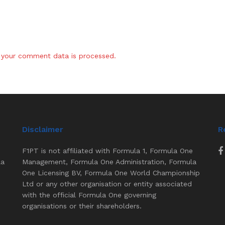
your comment data is processed.
Disclaimer
R
F1PT is not affiliated with Formula 1, Formula One
la
Management, Formula One Administration, Formula
One Licensing BV, Formula One World Championship
Ltd or any other organisation or entity associated
with the official Formula One governing
organisations or their shareholders.