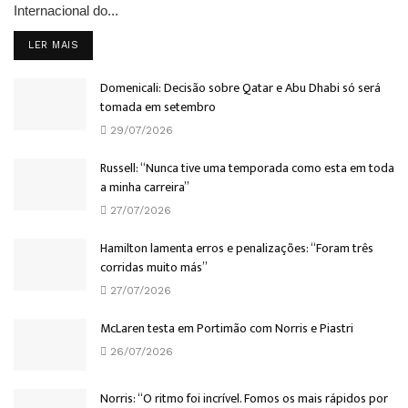
Internacional do...
DETAILS
LER MAIS
Domenicali: Decisão sobre Qatar e Abu Dhabi só será
tomada em setembro
29/07/2026
Russell: “Nunca tive uma temporada como esta em toda
a minha carreira”
27/07/2026
Hamilton lamenta erros e penalizações: “Foram três
corridas muito más”
27/07/2026
McLaren testa em Portimão com Norris e Piastri
26/07/2026
Norris: “O ritmo foi incrível. Fomos os mais rápidos por