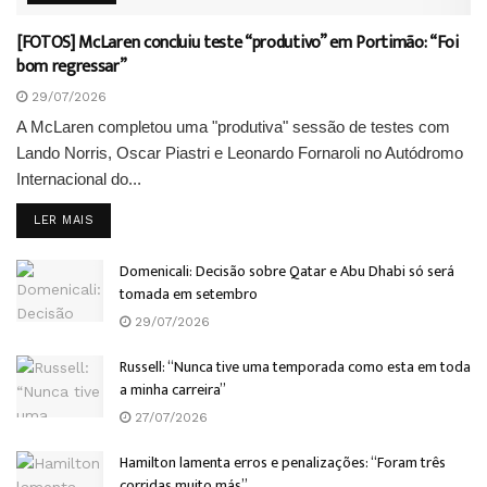
[FOTOS] McLaren concluiu teste “produtivo” em Portimão: “Foi
bom regressar”
29/07/2026
A McLaren completou uma "produtiva" sessão de testes com
Lando Norris, Oscar Piastri e Leonardo Fornaroli no Autódromo
Internacional do...
DETAILS
LER MAIS
Domenicali: Decisão sobre Qatar e Abu Dhabi só será
tomada em setembro
29/07/2026
Russell: “Nunca tive uma temporada como esta em toda
a minha carreira”
27/07/2026
Hamilton lamenta erros e penalizações: “Foram três
corridas muito más”