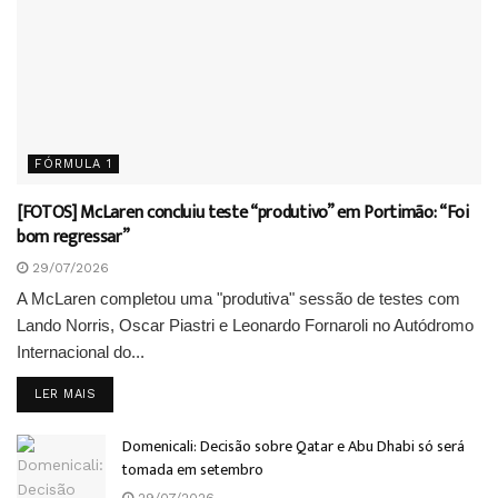
FÓRMULA 1
[FOTOS] McLaren concluiu teste “produtivo” em Portimão: “Foi
bom regressar”
29/07/2026
A McLaren completou uma "produtiva" sessão de testes com
Lando Norris, Oscar Piastri e Leonardo Fornaroli no Autódromo
Internacional do...
DETAILS
LER MAIS
Domenicali: Decisão sobre Qatar e Abu Dhabi só será
tomada em setembro