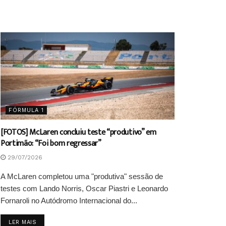
FÓRMULA 1
[FOTOS] McLaren concluiu teste “produtivo” em
Portimão: “Foi bom regressar”
29/07/2026
A McLaren completou uma "produtiva" sessão de
testes com Lando Norris, Oscar Piastri e Leonardo
Fornaroli no Autódromo Internacional do...
DETAILS
LER MAIS