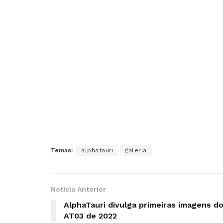
Temas:
alphatauri
galeria
Notícia Anterior
AlphaTauri divulga primeiras imagens d
AT03 de 2022