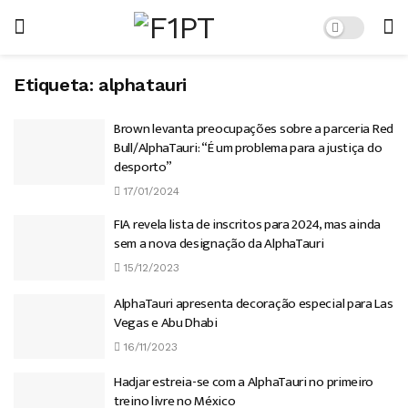
Etiqueta:
alphatauri
Brown levanta preocupações sobre a parceria Red
Bull/AlphaTauri: “É um problema para a justiça do
desporto”
17/01/2024
FIA revela lista de inscritos para 2024, mas ainda
sem a nova designação da AlphaTauri
15/12/2023
AlphaTauri apresenta decoração especial para Las
Vegas e Abu Dhabi
16/11/2023
Hadjar estreia-se com a AlphaTauri no primeiro
treino livre no México