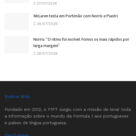
27/07/2026
McLaren testa em Portimão com Norris e Piastri
26/07/2026
Norris: “O ritmo foi incrível. Fomos os mais rápidos por
larga margem”
26/07/2026
Sobre Nós
Fundado em 2012, o F1PT surgiu com a missão de levar toda
a informação sobre o mundo da Formula 1 aos portugueses
e países de língua portuguesa.
Disclaimer