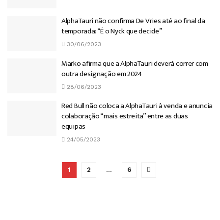
AlphaTauri não confirma De Vries até ao final da
temporada: “É o Nyck que decide”
30/06/2023
Marko afirma que a AlphaTauri deverá correr com
outra designação em 2024
28/06/2023
Red Bull não coloca a AlphaTauri à venda e anuncia
colaboração “mais estreita” entre as duas
equipas
24/05/2023
1
2
…
6