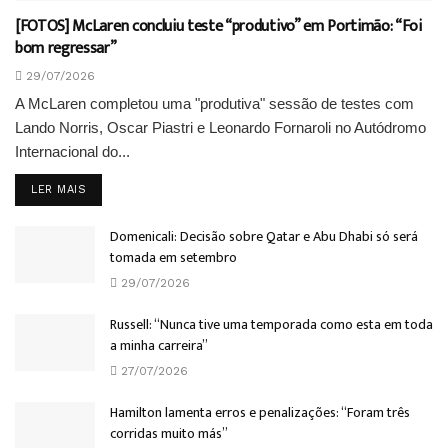
[FOTOS] McLaren concluiu teste “produtivo” em Portimão: “Foi
bom regressar”
29/07/2026
A McLaren completou uma "produtiva" sessão de testes com
Lando Norris, Oscar Piastri e Leonardo Fornaroli no Autódromo
Internacional do...
DETAILS
LER MAIS
Domenicali: Decisão sobre Qatar e Abu Dhabi só será
tomada em setembro
29/07/2026
Russell: “Nunca tive uma temporada como esta em toda
a minha carreira”
27/07/2026
Hamilton lamenta erros e penalizações: “Foram três
corridas muito más”