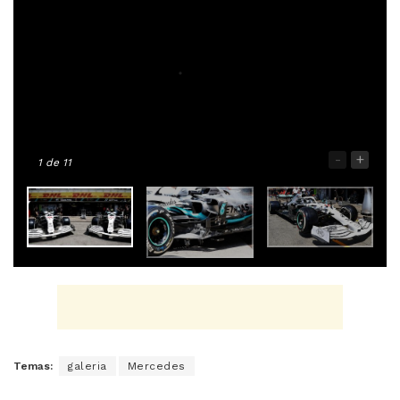
-
+
1
de 11
Temas:
galeria
Mercedes