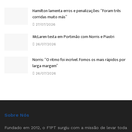
Hamilton lamenta erros e penalizações: “Foram três
corridas muito más”
27/07/2026
McLaren testa em Portimão com Norris e Piastri
26/07/2026
Norris: “O ritmo foi incrível. Fomos os mais rápidos por
larga margem”
26/07/2026
Sobre Nós
Fundado em 2012, o F1PT surgiu com a missão de levar toda