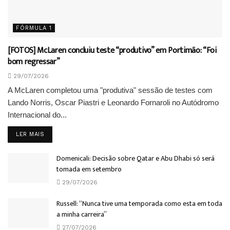
FÓRMULA 1
[FOTOS] McLaren concluiu teste “produtivo” em Portimão: “Foi
bom regressar”
29/07/2026
A McLaren completou uma "produtiva" sessão de testes com
Lando Norris, Oscar Piastri e Leonardo Fornaroli no Autódromo
Internacional do...
DETAILS
LER MAIS
Domenicali: Decisão sobre Qatar e Abu Dhabi só será
tomada em setembro
29/07/2026
Russell: “Nunca tive uma temporada como esta em toda
a minha carreira”
27/07/2026