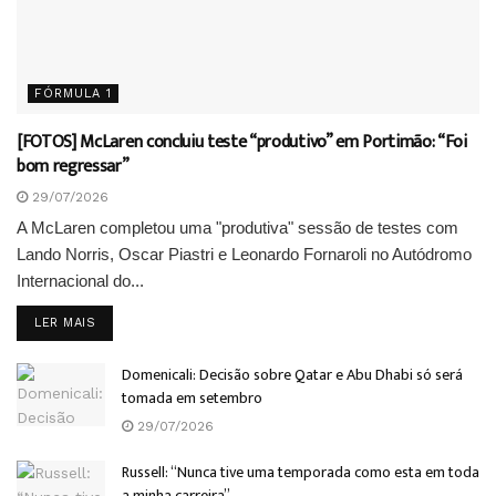
FÓRMULA 1
[FOTOS] McLaren concluiu teste “produtivo” em Portimão: “Foi
bom regressar”
29/07/2026
A McLaren completou uma "produtiva" sessão de testes com
Lando Norris, Oscar Piastri e Leonardo Fornaroli no Autódromo
Internacional do...
DETAILS
LER MAIS
Domenicali: Decisão sobre Qatar e Abu Dhabi só será
tomada em setembro
29/07/2026
Russell: “Nunca tive uma temporada como esta em toda
a minha carreira”