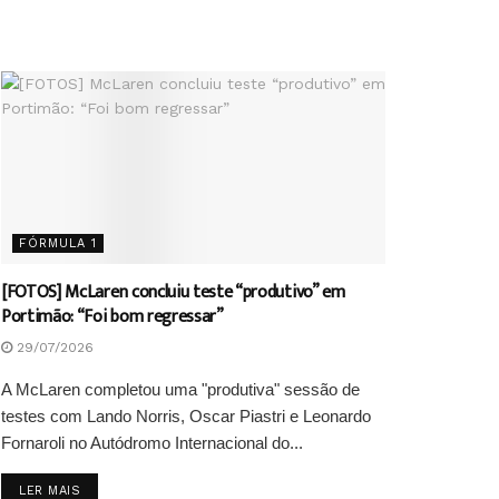
FÓRMULA 1
[FOTOS] McLaren concluiu teste “produtivo” em
Portimão: “Foi bom regressar”
29/07/2026
A McLaren completou uma "produtiva" sessão de
testes com Lando Norris, Oscar Piastri e Leonardo
Fornaroli no Autódromo Internacional do...
DETAILS
LER MAIS