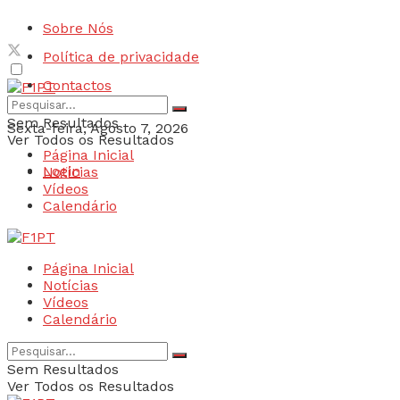
Sobre Nós
Política de privacidade
Contactos
Sem Resultados
Sexta-feira, Agosto 7, 2026
Ver Todos os Resultados
Página Inicial
Login
Notícias
Vídeos
Calendário
Página Inicial
Notícias
Vídeos
Calendário
Sem Resultados
Ver Todos os Resultados