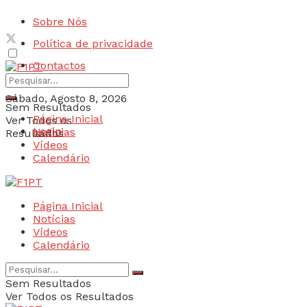
Sobre Nós
Política de privacidade
Contactos
Sábado, Agosto 8, 2026
Sem Resultados
Página Inicial
Ver Todos os
Login
Notícias
Resultados
Vídeos
Calendário
Página Inicial
Notícias
Vídeos
Calendário
Sem Resultados
Ver Todos os Resultados