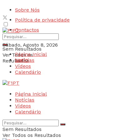
Sobre Nós
Política de privacidade
Contactos
Sábado, Agosto 8, 2026
Sem Resultados
Página Inicial
Ver Todos os
Login
Notícias
Resultados
Vídeos
Calendário
Página Inicial
Notícias
Vídeos
Calendário
Sem Resultados
Ver Todos os Resultados