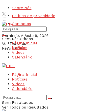
Sobre Nós
Política de privacidade
Contactos
Domingo, Agosto 9, 2026
Sem Resultados
Página Inicial
Ver Todos os
Login
Notícias
Resultados
Vídeos
Calendário
Página Inicial
Notícias
Vídeos
Calendário
Sem Resultados
Ver Todos os Resultados