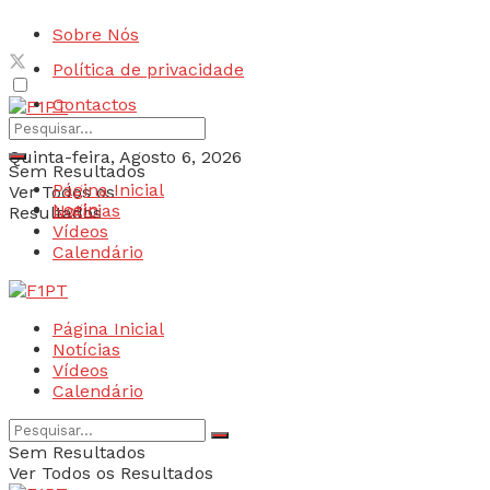
Sobre Nós
Política de privacidade
Contactos
Quinta-feira, Agosto 6, 2026
Sem Resultados
Página Inicial
Ver Todos os
Login
Notícias
Resultados
Vídeos
Calendário
Página Inicial
Notícias
Vídeos
Calendário
Sem Resultados
Ver Todos os Resultados