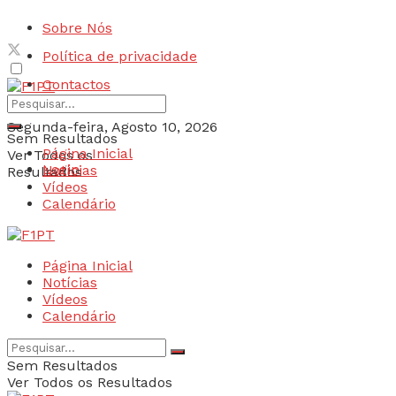
Sobre Nós
Política de privacidade
Contactos
Segunda-feira, Agosto 10, 2026
Sem Resultados
Página Inicial
Ver Todos os
Login
Notícias
Resultados
Vídeos
Calendário
Página Inicial
Notícias
Vídeos
Calendário
Sem Resultados
Ver Todos os Resultados