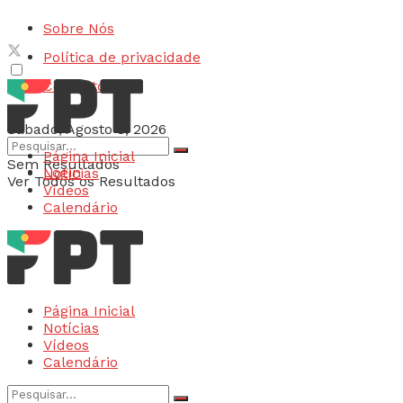
Sobre Nós
Política de privacidade
Contactos
Sábado, Agosto 8, 2026
Página Inicial
Sem Resultados
Login
Notícias
Ver Todos os Resultados
Vídeos
Calendário
Página Inicial
Notícias
Vídeos
Calendário