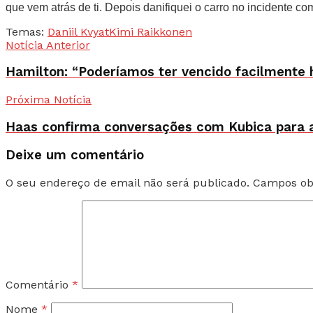
que vem atrás de ti. Depois danifiquei o carro no incidente com 
Temas:
Daniil Kvyat
Kimi Raikkonen
Notícia Anterior
Hamilton: “Poderíamos ter vencido facilmente 
Próxima Notícia
Haas confirma conversações com Kubica para a 
Deixe um comentário
O seu endereço de email não será publicado.
Campos ob
Comentário
*
Nome
*