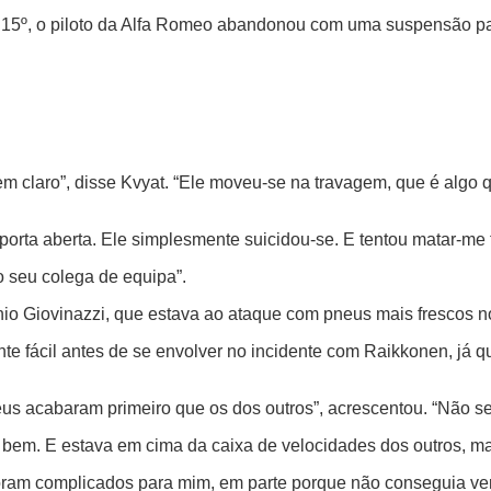
 15º, o piloto da Alfa Romeo abandonou com uma suspensão pa
m claro”, disse Kvyat. “Ele moveu-se na travagem, que é algo qu
a porta aberta. Ele simplesmente suicidou-se. E tentou matar-m
o seu colega de equipa”.
nio Giovinazzi, que estava ao ataque com pneus mais frescos 
nte fácil antes de se envolver no incidente com Raikkonen, já 
us acabaram primeiro que os dos outros”, acrescentou. “Não se
 bem. E estava em cima da caixa de velocidades dos outros, m
 foram complicados para mim, em parte porque não conseguia ve