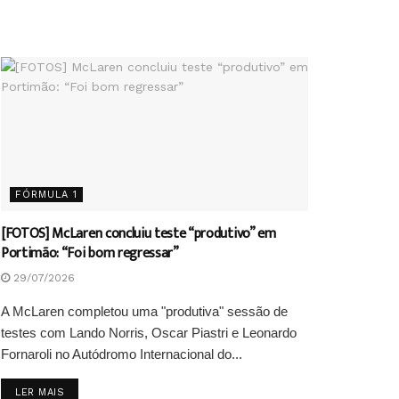
FÓRMULA 1
[FOTOS] McLaren concluiu teste “produtivo” em
Portimão: “Foi bom regressar”
29/07/2026
A McLaren completou uma "produtiva" sessão de
testes com Lando Norris, Oscar Piastri e Leonardo
Fornaroli no Autódromo Internacional do...
DETAILS
LER MAIS