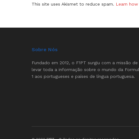
This site uses Akismet to reduce spam.
Learn how 
Sobre Nós
Fundado em 2012, o F1PT surgiu com a missão de
levar toda a informação sobre o mundo da Formu
1 aos portugueses e países de língua portuguesa.