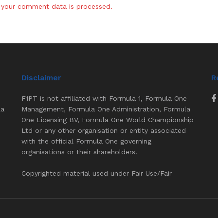
your comment data is processed.
Disclaimer
R
F1PT is not affiliated with Formula 1, Formula One
la
Management, Formula One Administration, Formula
One Licensing BV, Formula One World Championship
Ltd or any other organisation or entity associated
with the official Formula One governing
organisations or their shareholders.
Copyrighted material used under Fair Use/Fair