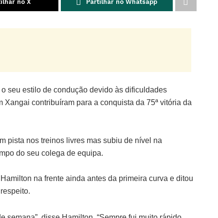
ilhar no X
Partilhar no Whatsapp
 o seu estilo de condução devido às dificuldades
 Xangai contribuíram para a conquista da 75ª vitória da
m pista nos treinos livres mas subiu de nível na
empo do seu colega de equipa.
amilton na frente ainda antes da primeira curva e ditou
 respeito.
de semana”, disse Hamilton. “Sempre fui muito rápido