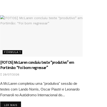
FÓRMULA 1
[FOTOS] McLaren concluiu teste “produtivo” em
Portimão: “Foi bom regressar”
29/07/2026
A McLaren completou uma "produtiva" sessão de
testes com Lando Norris, Oscar Piastri e Leonardo
Fornaroli no Autódromo Internacional do...
DETAILS
LER MAIS