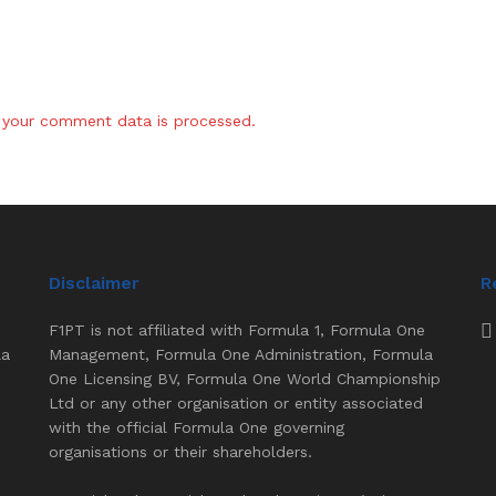
your comment data is processed.
Disclaimer
R
F1PT is not affiliated with Formula 1, Formula One
la
Management, Formula One Administration, Formula
One Licensing BV, Formula One World Championship
Ltd or any other organisation or entity associated
with the official Formula One governing
organisations or their shareholders.