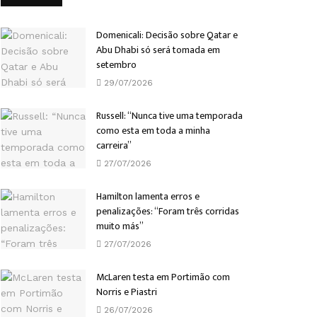
Domenicali: Decisão sobre Qatar e
Abu Dhabi só será tomada em
setembro
29/07/2026
Russell: “Nunca tive uma temporada
como esta em toda a minha
carreira”
27/07/2026
Hamilton lamenta erros e
penalizações: “Foram três corridas
muito más”
27/07/2026
McLaren testa em Portimão com
Norris e Piastri
26/07/2026