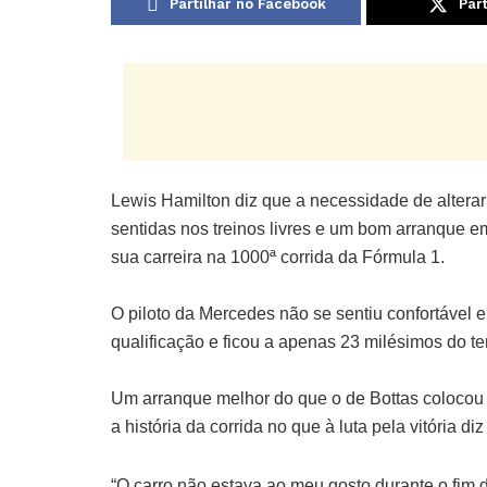
Partilhar no Facebook
Part
Lewis Hamilton diz que a necessidade de alterar
sentidas nos treinos livres e um bom arranque em
sua carreira na 1000ª corrida da Fórmula 1.
O piloto da Mercedes não se sentiu confortável e
qualificação e ficou a apenas 23 milésimos do t
Um arranque melhor do que o de Bottas colocou H
a história da corrida no que à luta pela vitória diz
“O carro não estava ao meu gosto durante o fim 