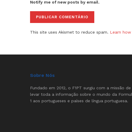
Notify me of new posts by email.
This site uses Akismet to reduce spam.
Learn how 
Sobre Nós
Fundado em 2012, o F1PT surgiu com a missão de
levar toda a informação sobre o mundo da Formu
1 aos portugueses e países de língua portuguesa.