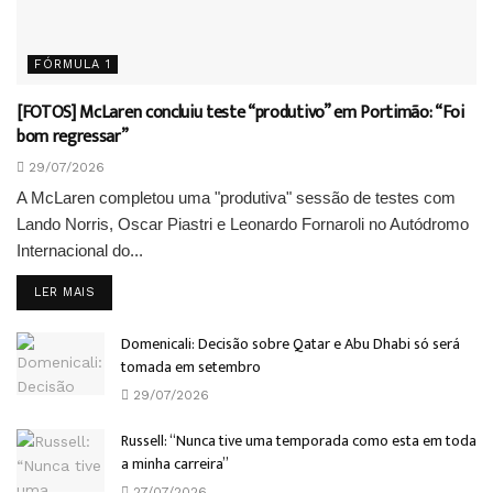
FÓRMULA 1
[FOTOS] McLaren concluiu teste “produtivo” em Portimão: “Foi
bom regressar”
29/07/2026
A McLaren completou uma "produtiva" sessão de testes com
Lando Norris, Oscar Piastri e Leonardo Fornaroli no Autódromo
Internacional do...
DETAILS
LER MAIS
Domenicali: Decisão sobre Qatar e Abu Dhabi só será
tomada em setembro
29/07/2026
Russell: “Nunca tive uma temporada como esta em toda
a minha carreira”
27/07/2026