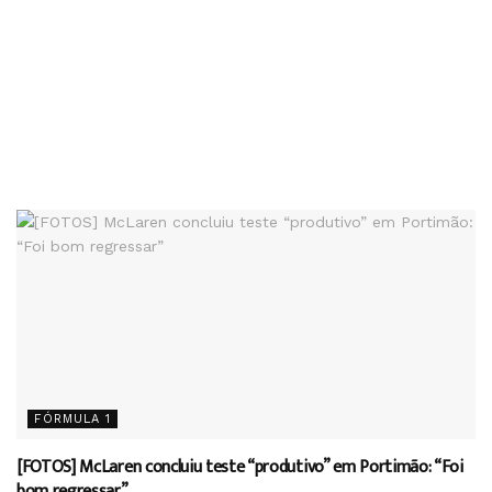
FÓRMULA 1
[FOTOS] McLaren concluiu teste “produtivo” em Portimão: “Foi
bom regressar”