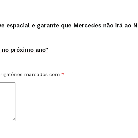
e espacial e garante que Mercedes não irá ao N
a no próximo ano”
rigatórios marcados com
*