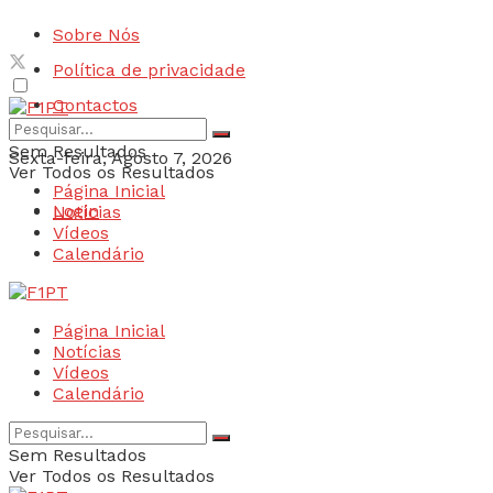
Sobre Nós
Política de privacidade
Contactos
Sem Resultados
Sexta-feira, Agosto 7, 2026
Ver Todos os Resultados
Página Inicial
Login
Notícias
Vídeos
Calendário
Página Inicial
Notícias
Vídeos
Calendário
Sem Resultados
Ver Todos os Resultados