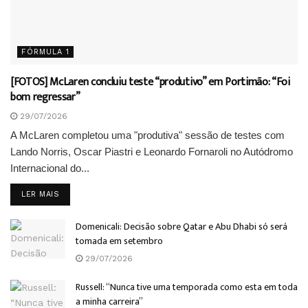
FÓRMULA 1
[FOTOS] McLaren concluiu teste “produtivo” em Portimão: “Foi
bom regressar”
29/07/2026
A McLaren completou uma "produtiva" sessão de testes com
Lando Norris, Oscar Piastri e Leonardo Fornaroli no Autódromo
Internacional do...
DETAILS
LER MAIS
Domenicali: Decisão sobre Qatar e Abu Dhabi só será
tomada em setembro
29/07/2026
Russell: “Nunca tive uma temporada como esta em toda
a minha carreira”