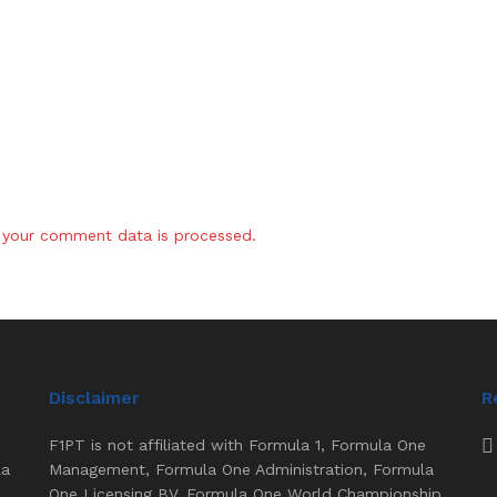
your comment data is processed.
Disclaimer
R
F1PT is not affiliated with Formula 1, Formula One
la
Management, Formula One Administration, Formula
One Licensing BV, Formula One World Championship