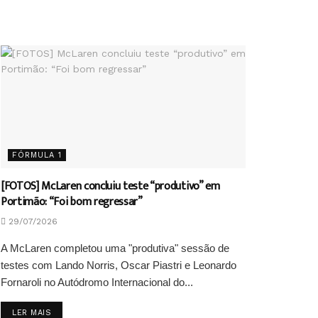
FÓRMULA 1
[FOTOS] McLaren concluiu teste “produtivo” em
Portimão: “Foi bom regressar”
29/07/2026
A McLaren completou uma "produtiva" sessão de
testes com Lando Norris, Oscar Piastri e Leonardo
Fornaroli no Autódromo Internacional do...
DETAILS
LER MAIS