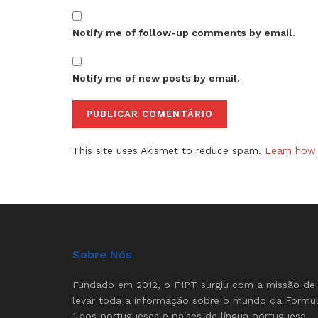
Notify me of follow-up comments by email.
Notify me of new posts by email.
This site uses Akismet to reduce spam.
Learn how 
Sobre Nós
Fundado em 2012, o F1PT surgiu com a missão de
levar toda a informação sobre o mundo da Formu
1 aos portugueses e países de língua portuguesa.