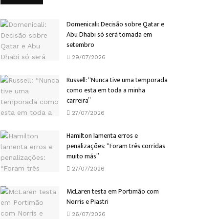
Domenicali: Decisão sobre Qatar e
Abu Dhabi só será tomada em
setembro
29/07/2026
Russell: “Nunca tive uma temporada
como esta em toda a minha
carreira”
27/07/2026
Hamilton lamenta erros e
penalizações: “Foram três corridas
muito más”
27/07/2026
McLaren testa em Portimão com
Norris e Piastri
26/07/2026