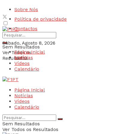
Sobre Nós
Política de privacidade
Contactos
Sábado, Agosto 8, 2026
Sem Resultados
Página Inicial
Ver Todos os
Login
Notícias
Resultados
Vídeos
Calendário
Página Inicial
Notícias
Vídeos
Calendário
Sem Resultados
Ver Todos os Resultados