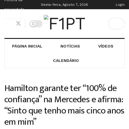
Política de
Sexta-feira, Agosto 7, 2026
Login
privacidade
Contactos
PÁGINA INICIAL
NOTÍCIAS
VÍDEOS
CALENDÁRIO
Hamilton garante ter “100% de
confiança” na Mercedes e afirma:
“Sinto que tenho mais cinco anos
em mim”