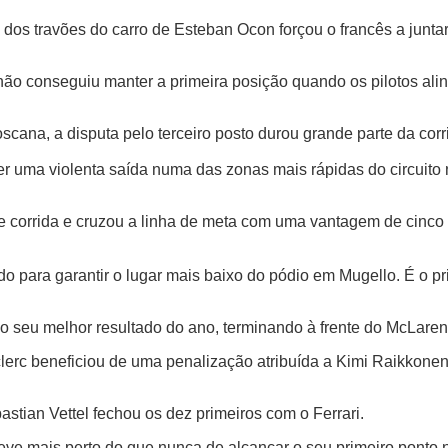
os travões do carro de Esteban Ocon forçou o francês a juntar
 não conseguiu manter a primeira posição quando os pilotos al
ana, a disputa pelo terceiro posto durou grande parte da corri
rer uma violenta saída numa das zonas mais rápidas do circuit
io de corrida e cruzou a linha de meta com uma vantagem de cin
o para garantir o lugar mais baixo do pódio em Mugello. É o pr
 o seu melhor resultado do ano, terminando à frente do McLaren
clerc beneficiou de uma penalização atribuída a Kimi Raikkone
stian Vettel fechou os dez primeiros com o Ferrari.
eve mais perto do que nunca de alcançar o seu primeiro ponto 