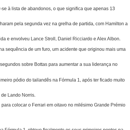
-se à lista de abandonos, o que significa que apenas 13
inharam pela segunda vez na grelha de partida, com Hamilton a
da e envolveu Lance Stroll, Daniel Ricciardo e Alex Albon.
o na sequência de um furo, um acidente que originou mais uma
co segundos sobre Bottas para aumentar a sua liderança no
imeiro pódio do tailandês na Fórmula 1, após ter ficado muito
 de Lando Norris.
n para colocar o Ferrari em oitavo no milésimo Grande Prémio
na Fórmula 1. obteve finalmente os seus primeiros pontos na