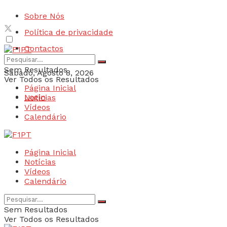
Sobre Nós
Política de privacidade
Contactos
Sem Resultados
Sábado, Agosto 8, 2026
Ver Todos os Resultados
Página Inicial
Login
Notícias
Vídeos
Calendário
Página Inicial
Notícias
Vídeos
Calendário
Sem Resultados
Ver Todos os Resultados