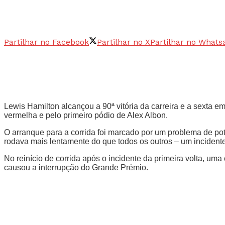
Partilhar no Facebook
Partilhar no X
Partilhar no Whats
Lewis Hamilton alcançou a 90ª vitória da carreira e a sexta e
vermelha e pelo primeiro pódio de Alex Albon.
O arranque para a corrida foi marcado por um problema de po
rodava mais lentamente do que todos os outros – um inciden
No reinício de corrida após o incidente da primeira volta, um
causou a interrupção do Grande Prémio.