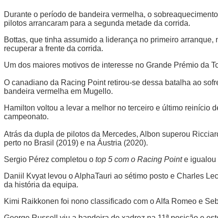
Durante o período de bandeira vermelha, o sobreaquecimento d
pilotos arrancaram para a segunda metade da corrida.
Bottas, que tinha assumido a liderança no primeiro arranque,
recuperar a frente da corrida.
Um dos maiores motivos de interesse no Grande Prémio da Tosc
O canadiano da Racing Point retirou-se dessa batalha ao sof
bandeira vermelha em Mugello.
Hamilton voltou a levar a melhor no terceiro e último reiníc
campeonato.
Atrás da dupla de pilotos da Mercedes, Albon superou Ricciard
perto no Brasil (2019) e na Áustria (2020).
Sergio Pérez completou o
top 5 com o Racing Point
e igualou
Daniil Kvyat levou o AlphaTauri ao sétimo posto e Charles Le
da história da equipa.
Kimi Raikkonen foi nono classificado com o Alfa Romeo e Seba
George Russell viu a bandeira de xadrez na 11ª posição e est