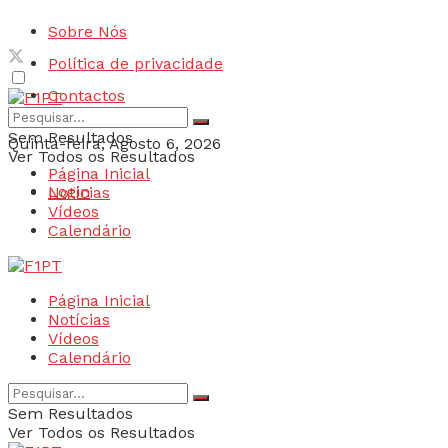
Sobre Nós
Política de privacidade
Contactos
Sem Resultados
Quinta-feira, Agosto 6, 2026
Ver Todos os Resultados
Página Inicial
Login
Notícias
Vídeos
Calendário
Página Inicial
Notícias
Vídeos
Calendário
Sem Resultados
Ver Todos os Resultados