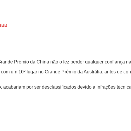
app
 Grande Prémio da China não o fez perder qualquer confiança n
om um 10º lugar no Grande Prémio da Austrália, antes de conqu
o, acabariam por ser desclassificados devido a infrações técn