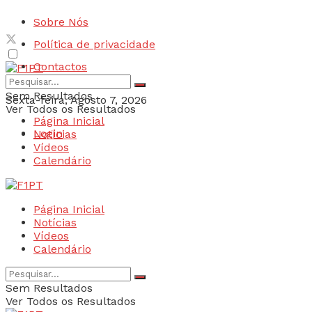
Sobre Nós
Política de privacidade
Contactos
Sem Resultados
Sexta-feira, Agosto 7, 2026
Ver Todos os Resultados
Página Inicial
Login
Notícias
Vídeos
Calendário
Página Inicial
Notícias
Vídeos
Calendário
Sem Resultados
Ver Todos os Resultados