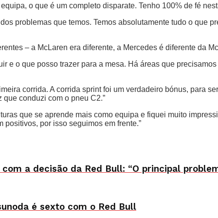
a equipa, o que é um completo disparate. Tenho 100% de fé nest
dos problemas que temos. Temos absolutamente tudo o que prec
iferentes – a McLaren era diferente, a Mercedes é diferente da 
buir e o que posso trazer para a mesa. Há áreas que precisamo
eira corrida. A corrida sprint foi um verdadeiro bónus, para se
ez que conduzi com o pneu C2.”
lturas que se aprende mais como equipa e fiquei muito impress
 positivos, por isso seguimos em frente.”
om a decisão da Red Bull: “O principal problem
Tsunoda é sexto com o Red Bull