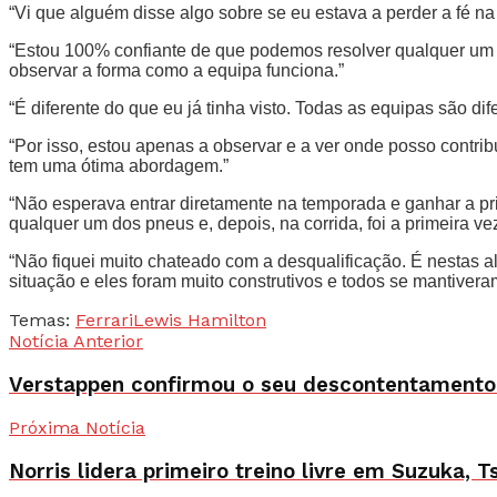
“Vi que alguém disse algo sobre se eu estava a perder a fé n
“Estou 100% confiante de que podemos resolver qualquer um 
observar a forma como a equipa funciona.”
“É diferente do que eu já tinha visto. Todas as equipas são d
“Por isso, estou apenas a observar e a ver onde posso contri
tem uma ótima abordagem.”
“Não esperava entrar diretamente na temporada e ganhar a prim
qualquer um dos pneus e, depois, na corrida, foi a primeira v
“Não fiquei muito chateado com a desqualificação. É nestas a
situação e eles foram muito construtivos e todos se mantiveram
Temas:
Ferrari
Lewis Hamilton
Notícia Anterior
Verstappen confirmou o seu descontentamento c
Próxima Notícia
Norris lidera primeiro treino livre em Suzuka, 