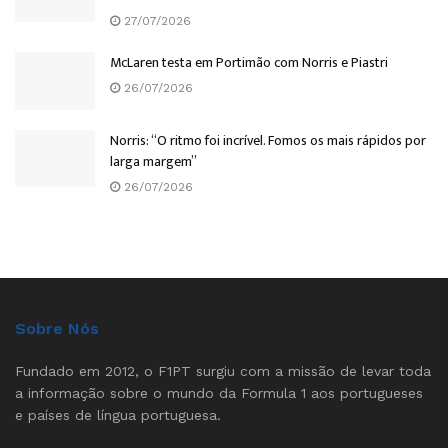
27/07/2026
McLaren testa em Portimão com Norris e Piastri
26/07/2026
Norris: “O ritmo foi incrível. Fomos os mais rápidos por
larga margem”
26/07/2026
Sobre Nós
Fundado em 2012, o F1PT surgiu com a missão de levar toda
a informação sobre o mundo da Formula 1 aos portugueses
e países de língua portuguesa.