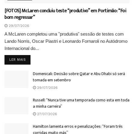
[FOTOS] McLaren concluiu teste “produtivo” em Portimão: “Foi
bom regressar”
29/07/2026
A McLaren completou uma "produtiva" sessão de testes com
Lando Norris, Oscar Piastri e Leonardo Fornaroli no Autódromo
Internacional do...
DETAILS
LER MAIS
Domenicali: Decisão sobre Qatar e Abu Dhabi só será
tomada em setembro
29/07/2026
Russell: “Nunca tive uma temporada como esta em toda
a minha carreira”
27/07/2026
Hamilton lamenta erros e penalizações: “Foram três
corridas muito más”