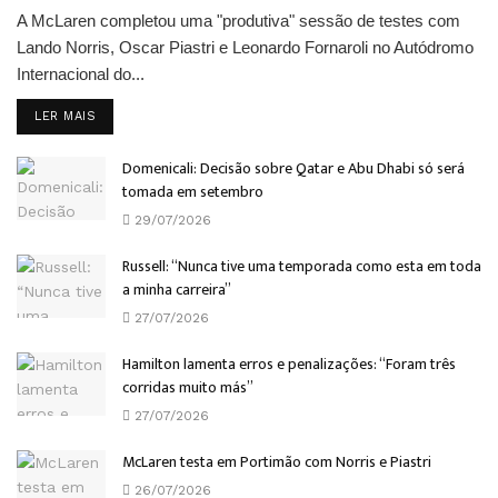
A McLaren completou uma "produtiva" sessão de testes com
Lando Norris, Oscar Piastri e Leonardo Fornaroli no Autódromo
Internacional do...
DETAILS
LER MAIS
Domenicali: Decisão sobre Qatar e Abu Dhabi só será
tomada em setembro
29/07/2026
Russell: “Nunca tive uma temporada como esta em toda
a minha carreira”
27/07/2026
Hamilton lamenta erros e penalizações: “Foram três
corridas muito más”
27/07/2026
McLaren testa em Portimão com Norris e Piastri
26/07/2026