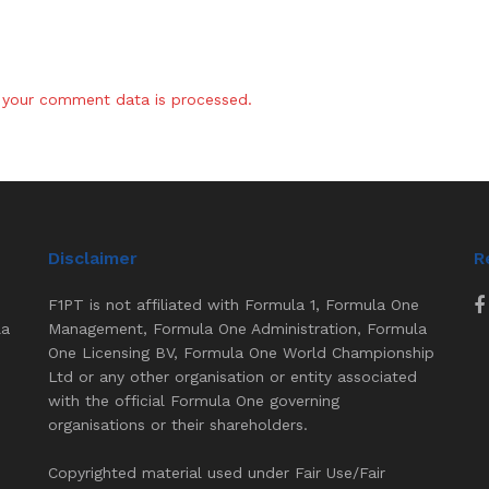
your comment data is processed.
Disclaimer
R
F1PT is not affiliated with Formula 1, Formula One
la
Management, Formula One Administration, Formula
One Licensing BV, Formula One World Championship
Ltd or any other organisation or entity associated
with the official Formula One governing
organisations or their shareholders.
Copyrighted material used under Fair Use/Fair