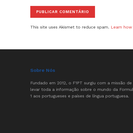
This site uses Akismet to reduce spam.
Learn how 
Sobre Nós
Fundado em 2012, o F1PT surgiu com a missão de
levar toda a informação sobre o mundo da Formu
1 aos portugueses e países de língua portuguesa.