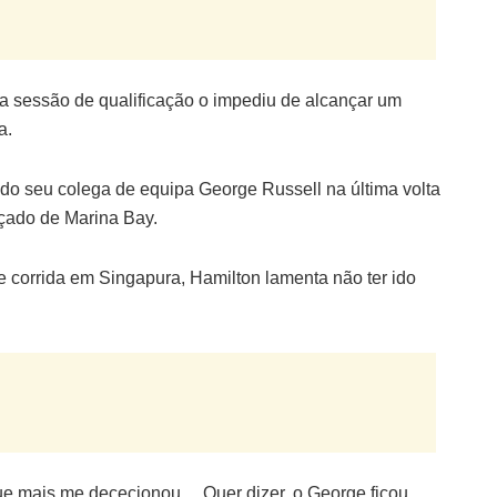
a sessão de qualificação o impediu de alcançar um
a.
do seu colega de equipa George Russell na última volta
açado de Marina Bay.
de corrida em Singapura, Hamilton lamenta não ter ido
que mais me dececionou… Quer dizer, o George ficou