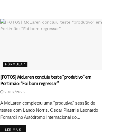
FÓRMULA 1
[FOTOS] McLaren concluiu teste “produtivo” em
Portimão: “Foi bom regressar”
29/07/2026
A McLaren completou uma "produtiva" sessão de
testes com Lando Norris, Oscar Piastri e Leonardo
Fornaroli no Autódromo Internacional do...
DETAILS
LER MAIS