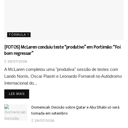
FÓRMULA 1
[FOTOS] McLaren concluiu teste “produtivo” em Portimão: “Foi
bom regressar”
29/07/2026
A McLaren completou uma "produtiva" sessão de testes com
Lando Norris, Oscar Piastri e Leonardo Fornaroli no Autódromo
Internacional do...
DETAILS
LER MAIS
Domenicali: Decisão sobre Qatar e Abu Dhabi só será
tomada em setembro
29/07/2026