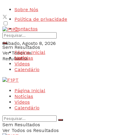
Sobre Nós
Política de privacidade
Contactos
Sábado, Agosto 8, 2026
Sem Resultados
Página Inicial
Ver Todos os
Login
Notícias
Resultados
Vídeos
Calendário
Página Inicial
Notícias
Vídeos
Calendário
Sem Resultados
Ver Todos os Resultados