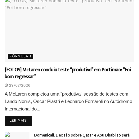
FÓRMULA 1
[FOTOS] McLaren concluiu teste “produtivo” em Portimão: “Foi
bom regressar”
29/07/2026
A McLaren completou uma "produtiva" sessão de testes com
Lando Norris, Oscar Piastri e Leonardo Fornaroli no Autódromo
Internacional do...
DETAILS
LER MAIS
Domenicali: Decisão sobre Qatar e Abu Dhabi só será