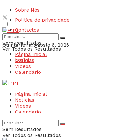
Sobre Nós
Política de privacidade
Contactos
Sem Resultados
Quinta-feira, Agosto 6, 2026
Ver Todos os Resultados
Página Inicial
Login
Notícias
Vídeos
Calendário
Página Inicial
Notícias
Vídeos
Calendário
Sem Resultados
Ver Todos os Resultados